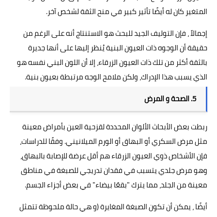
المتغير كان له أيضًا تأثير كبير في منح الثقة لشخص آخر.
إجمالاً ، فإن التوليف الجيد للبحث هو الاستنتاج أنه على الرغم من
حقيقة أن الوجوه ذات العيون البنية يُنظر إليها على أنها جديرة
بالثقة أكثر من تلك ذات العيون الزرقاء، إلا أن اللون البني نفسه هو
الذي يسبب هذا الإدراك، ولكن ملامح الوجه مرتبطة بعيون بنية.
5. الصحة و المرض
ربطت بعض الأبحاث الألوان المحددة لقزحية العين بأمراض معينة
مثل مرض السكري أو البهاق أو الورم الميلانيني. وفقًا للدراسات،
فإن الأشخاص ذوي العيون الزرقاء هم أقل عرضة للإصابة بالبهاق،
وهو مرض جلدي يتسبب في فقدان تدريجي للصبغة في مناطق
معينة من الجلد، مما يترك "بقعًا بيضاء" في بعض أجزاء الجسم.
أيضًا ، يمكن أن تكون الصبغة المغايرة (و هي حالة ملحوظة تتمثل