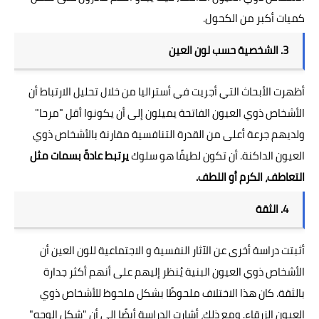
كميات أكبر من الكحول.
3. الشخصية حسب لون العين
أظهرت الأبحاث التي أجريت في أستراليا من خلال تحليل الارتباط أن
الأشخاص ذوي العيون الفاتحة يميلون إلى أن يكونوا أقل "مرحا"
ولديهم جرعة أعلى من القدرة التنافسية مقارنة بالأشخاص ذوي
العيون الداكنة. أن تكون لطيفًا هو سلوك
يرتبط عادةً بسمات مثل
التعاطف، الكرم أو اللطف.
4. الثقة
أثبتت دراسة أخرى عن الآثار النفسية و الاجتماعية للون العين أن
الأشخاص ذوي العيون البنية يُنظر إليهم على أنهم أكثر جدارة
بالثقة. كان هذا الاختلاف ملحوظًا بشكل ملحوظ للأشخاص ذوي
العيون الزرقاء. ومع ذلك، أشارت الدراسة أيضًا إلى أن "شكل الوجه"