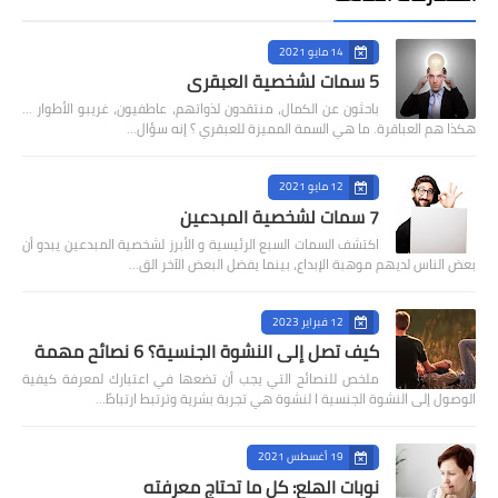
14 مايو 2021
5 سمات لشخصية العبقري
باحثون عن الكمال، منتقدون لذواتهم، عاطفيون، غريبو الأطوار ...
هكذا هم العباقرة. ما هي السمة المميزة للعبقري ؟ إنه سؤال…
12 مايو 2021
7 سمات لشخصية المبدعين
اكتشف السمات السبع الرئيسية و الأبرز لشخصية المبدعين يبدو أن
بعض الناس لديهم موهبة الإبداع، بينما يفضل البعض الآخر الق…
12 فبراير 2023
كيف تصل إلى النشوة الجنسية؟ 6 نصائح مهمة
ملخص للنصائح التي يجب أن تضعها في اعتبارك لمعرفة كيفية
الوصول إلى النشوة الجنسية ا لنشوة هي تجربة بشرية وترتبط ارتباطً…
19 أغسطس 2021
نوبات الهلع: كل ما تحتاج معرفته