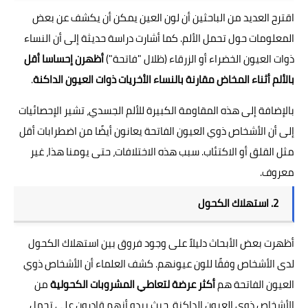
اقترح العديد من الباحثين أن لون العين يمكن أن يكشف عن بعض
المعلومات حول تحمل الألم. كما أشارت دراسة حديثة إلى أن النساء
ذوات العيون الخضراء أو الزرقاء (ظلال "فاتحة")
أظهرن إحساسا أقل
بالألم أثناء المخاض مقارنة بالنساء الأخريات ذوات العيون الداكنة
.
بالإضافة إلى هذه المقاومة الكبيرة للألم الجسدي، تشير الإحصائيات
إلى أن الأشخاص ذوي العيون الفاتحة يعانون أيضًا من اضطرابات أقل
مثل القلق أو الاكتئاب. سبب هذه الاختلافات، حتى يومنا هذا، غير
معروف.
2. استهلاك الكحول
أظهرت بعض الأبحاث دليلاً على وجود فروق بين استهلاك الكحول
لدى الأشخاص وفقًا للون عيونهم. كشف العلماء أن الأشخاص ذوي
العيون الفاتحة هم
أكثر عرضة لتعاطي المشروبات الكحولية
من
الأشخاص ذوي العيون الداكنة، حيث يبدو أنهم قادرون على تحمل