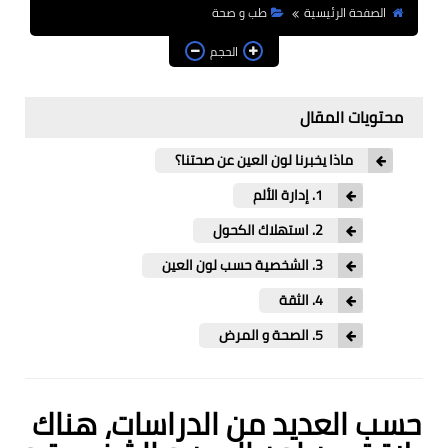
الصفحة الرئيسية
طب و صحة
علم النفس الاجتماعي و
العلاقات الشخصية
الحجم
ذكاء و إدراك
محتويات المقال
علم النفس التربوي
ماذا يخبرنا لون العين عن صحتنا؟
أنماط الشخصية
1. إدارة الألم
علم الأعصاب
2. استهلاك الكحول
3. الشخصية حسب لون العين
علم أعصاب
4. الثقة
إدمان و مخدرات
5. الصحة و المرض
حياة صحية
حسب العديد من الدراسات، هناك
الحياة الصحية