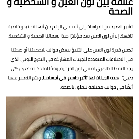
علاقة بين لون العين و الشخصية و
طب و صحة
الصحة
رياضة
تشير العديد من الدراسات إلى أنه على الرغم من أنها قد تبدو خاصية
تغذية
تافهة، إلا أن لون العين يعد مؤشرًا جيدًا لسماتنا الصحية و الشخصية.
علاقات
تكمن قدرة لون العين على التنبؤ ببعض جوانب شخصيتنا أو صحتنا
في الاختلافات المتعددة للجينات المشاركة في التدرج اللوني الذي
العلاقات
يجد النمط الظاهري له في لون القزحية، وفقًا لما ذكرته "
ميديكال
حياة جنسية
ديلي"
.
هذه الجينات لها تأثير حاسم في أجسامنا
، ويتم التعبير عنها
أيضًا في جوانب مختلفة تتعلق بالصحة.