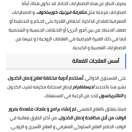
بصرف النظر عن هذه الاضطرابات الحادة، قد تكون هناك أيضًا
اضطرابات مزمنة مثل
متلازمة فيرنيك كورساكوف
، و الاضطرابات
المعرفية (فقدان الذاكرة، انخفاض القدرة على الحكم و التخطيط أو
ضعف الانتباه، من بين أمور أخرى) أو الاختلالات الجنسية و الشخصية
(بما في ذلك الغيرة المرضية في العلاقات الزوجية ) و غيرها من
الاضطرابات العصبية و الكبدية.
أسس العلاجات الفعالة
على المستوى الدوائي،
تُستخدم أدوية مختلفة لعلاج إدمان الكحول
.
نشير هنا بالتحديد
لديسفلفرام
لإنتاج استجابة مكرهه لشرب الكحول
و
النالتريكسون
للحد من الرغبة في الاستهلاك.
فيما يتعلق بالعلاج النفسي
تم إنشاء برامج و علاجات متعددة بمرور
الوقت من أجل مكافحة إدمان الكحول..
من أكثر الطرق فعالية في
الوقت الحاضر العلاج السلوكي المعرفي و العلاج الأسري و الزوجي.