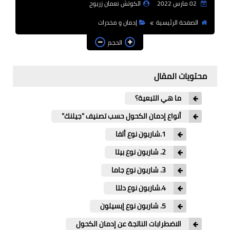
02 مارس 2022
الكوتش نعمان زريوح
علم النفس الاجتماعي و
العلاقات الشخصية
الصفحة الرئيسية
إدمان و مخدرات
الحجم
ذكاء و إدراك
علم النفس التربوي
محتويات المقال
أنماط الشخصية
ما هي التبعية؟
أنواع إدمان الكحول حسب تصنيف "جيلنك"
علم الأعصاب
1.شاربون نوع ألفا
علم أعصاب
2. شاربون نوع بيتا
إدمان و مخدرات
3. شاربون نوع جاما
4.شاربون نوع دلتا
حياة صحية
5. شاربون نوع إبسيلون
الحياة الصحية
الاضطرابات الناتجة عن إدمان الكحول