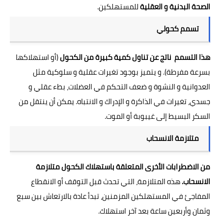
الصحة البدنية و العقلية
للمستهلكين.
تسمم كحولي
هذا التسمم ناتج عن تناول كمية كبيرة من الكحول
(أو استهلاكها
بسرعة مفرطة). و يتميز بوجود تغيرات عقلية و سلوكية مثل
العدوانية و النشوة و ضعف التحكم في العضلات، بطء عقلي و
جسدي، تغيرات في الذاكرة و الإدراك و الانتباه. يمكن أن ينتقل من
السكر البسيط إلى غيبوبة أو الموت.
متلازمة الانسحاب
من الاضطرابات الأخرى المتعلقة باستهلاك الكحول متلازمة
الانسحاب.
هذه المتلازمة، التي تحدث قبل التوقف أو الانقطاع
المفاجئ في المستهلكين المزمنين، تبدأ عادة بالارتعاش بين سبع
وثمان وأربعين ساعة بعد آخر استهلاك.