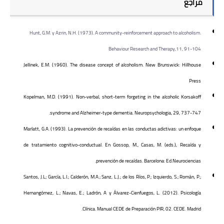
مراجع
Hunt, G.M. y Azrin, N.H. (1973). A community-reinforcement approach to alcoholism.
Behaviour Research and Therapy,11, 91-104
Jellinek, E.M. (1960). The disease concept of alcoholism. New Brunswick: Hillhouse
Press
Kopelman, M.D. (1991). Non-verbal, short-term forgeting in the alcoholic Korsakoff
syndrome and Alzheimer-type dementia. Neuropsychologia, 29, 737-747.
Marlatt, G.A. (1993). La prevención de recaídas en las conductas adictivas: un enfoque
de tratamiento cognitivo-conductual. En Gossop, M., Casas, M. (eds.), Recaída y
prevención de recaídas. Barcelona: Ed.Neurociencias.
Santos, J.L; García, L.I.; Calderón, M.A.; Sanz, L.J.; de los Ríos, P.; Izquierdo, S.; Román, P.;
Hernangómez, L.; Navas, E.; Ladrón, A y Álvarez-Cienfuegos, L. (2012). Psicología
Clínica. Manual CEDE de Preparación PIR, 02. CEDE. Madrid.