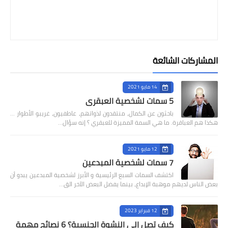
المشاركات الشائعة
14 مايو 2021
5 سمات لشخصية العبقري
باحثون عن الكمال، منتقدون لذواتهم، عاطفيون، غريبو الأطوار ...
هكذا هم العباقرة. ما هي السمة المميزة للعبقري ؟ إنه سؤال…
12 مايو 2021
7 سمات لشخصية المبدعين
اكتشف السمات السبع الرئيسية و الأبرز لشخصية المبدعين يبدو أن
بعض الناس لديهم موهبة الإبداع، بينما يفضل البعض الآخر الق…
12 فبراير 2023
كيف تصل إلى النشوة الجنسية؟ 6 نصائح مهمة