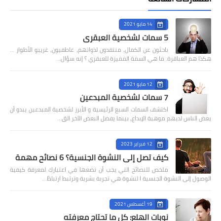
14 مايو 2021
5 سمات لشخصية العبقري
باحثون عن الكمال، منتقدون لذواتهم، عاطفيون، غريبو الأطوار ...
هكذا هم العباقرة. ما هي السمة المميزة للعبقري ؟ إنه سؤال…
12 مايو 2021
7 سمات لشخصية المبدعين
اكتشف السمات السبع الرئيسية و الأبرز لشخصية المبدعين يبدو أن
بعض الناس لديهم موهبة الإبداع، بينما يفضل البعض الآخر الق…
12 فبراير 2023
كيف تصل إلى النشوة الجنسية؟ 6 نصائح مهمة
ملخص للنصائح التي يجب أن تضعها في اعتبارك لمعرفة كيفية
الوصول إلى النشوة الجنسية ا لنشوة هي تجربة بشرية وترتبط ارتباطً…
19 أغسطس 2021
نوبات الهلع: كل ما تحتاج معرفته