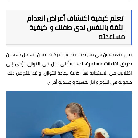
طب و صحة
تعلم كيفية اكتشاف أعراض انعدام
رياضة
الثقة بالنفس لدى طفلك و كيفية
تغذية
مساعدته
علاقات
نحن منغمسون في محيطنا. منذ سن مبكرة، فنحن نتعامل معه عن
العلاقات
طريق
تفاعلات مستمرة.
لهذا فأدنى خلل في التوازن يؤدي إلى
اختلالات في الاستجابة لها، كآلية لإعادة التوازن. و قد ينتج عن ذلك
حياة جنسية
صعوبة في النوم و آثار نفسية و جسدية أخرى.