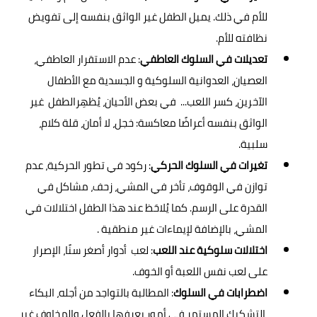
للأم في ذلك. يميل الطفل غير الواثق بنفسه إلى تفويض
نظافته للأم.
تعديلات في السلوك العاطفي
: عدم الاستقرار العاطفي،
العصيان، العدوانية السلوكية و الجسدية مع الأطفال
الآخرين، كسر اللعب... في بعض الأحيان، يُظهِرالطفل غير
الواثق بنفسه أعراضًا معاكسة: خجل، لا أمان، قلة كلام،
سلبية.
تغيرات في السلوك الحركي
: ركود في تطور الحركية، عدم
توازن في الوقوف، تأخر في المشي، زحف، مشاكل في
القدرة على الرسم. كما يُلاحَظ عند هذا الطفل اختلالات في
المشي، بالإضافة لإيماءات غير منطقية .
اختلالات سلوكية عند اللعب
: لعب أدوار أصغر سنًا، الإصرار
على لعب نفس اللعبة أو الخوف.
اضطرابات في السلوك
: المطالبة بالتواجد من أجله، البكاء
،التشكيك المستمر في أمور يعرفها بالفعل والمخاوف غير