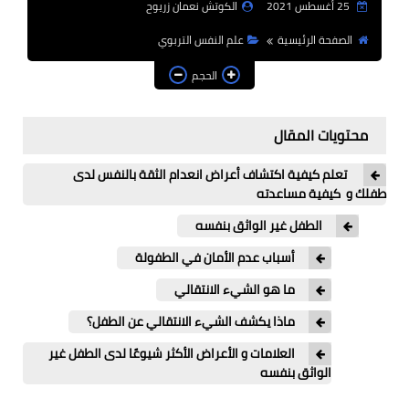
25 أغسطس 2021
الكوتش نعمان زريوح
علم النفس الاجتماعي و
العلاقات الشخصية
الصفحة الرئيسية
علم النفس التربوي
الحجم
ذكاء و إدراك
علم النفس التربوي
محتويات المقال
أنماط الشخصية
تعلم كيفية اكتشاف أعراض انعدام الثقة بالنفس لدى
طفلك و كيفية مساعدته
علم الأعصاب
الطفل غير الواثق بنفسه
علم أعصاب
أسباب عدم الأمان في الطفولة
ما هو الشيء الانتقالي
إدمان و مخدرات
ماذا يكشف الشيء الانتقالي عن الطفل؟
حياة صحية
العلامات و الأعراض الأكثر شيوعًا لدى الطفل غير
الواثق بنفسه
الحياة الصحية