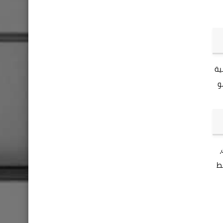
ية
و
،
ز". كان متوسط ​​