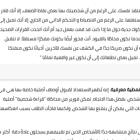
 تنتقد نفسك. على الرغم من أن شخصيتك بها بعض نقاط الضعف، إلا أنك قادر
ها. على الرغم من الانضباط و التحكم الذاتي من الخارج، إلا أنك تميل إلى
وك جدية حول ما إذا كنت قد قمت بعمل جيد أم أنك اتخذت القرارات الصحيحة
ندما تكون محاطًا بالقيود. أنت فخور أيضًا بكونك مفكرًا مستقلاً؛ لا تتقبل
أن تكون صريحًا جدًا في الكشف عن نفسك للآخرين. أحيانًا تكون منفتحًا
ا. تميل بعض تطلعاتك إلى أن تكون غير واقعية تمامًا "
 نمطية معرفية
. إنه يُظهرالاستعداد لقبول أوصاف أصلية خاصة بها هي في
شخص. بفضل هذا الاتجاه، تمكن فورير من محاكاة "قراءة شخصية" أصلية
سمات التي يمكن أن يتمتع بها الشخص، ولكنها فاجأت الطلاب بسبب انعكاسها
ى نتائج متشابهة جدًا (الأشخاص الذين تم تقييمهم يسجلون عادةً دقة أكثر 