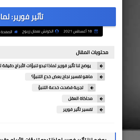
تأثير فورير: لم
18 أغسطس 2021
الكوتش نعمان زريوح
الصفحة ا
محتويات المقال
يوضح لنا تأثير فورير لماذا تبدو تنبؤات الأبراج دقيقة ل
ماهو تفسير نجاح بعض خدع التنبؤ؟
تجربة فضحت خدعة التنبؤ
محاكاة العقل
تفسير تأثير فورير