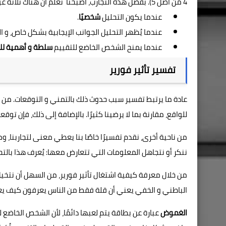
4 من أصل 5). بفضل هذه التجارب، أصبحنا نعلم أن هناك ثلاثة عوامل، عند حدوثها، تجعل تأثير فورير أكثر وضوحًا:
عندما يكون التحليل
شخصيًا
.
عندما يُظهر التحليل الجوانب الإيجابية بشكل خاص، و ا
عندما يمنح الشخص الخاضع للتقييم
سلطة و أهمية لل
تفسير تأثير فورير
عادة ما يرتبط تفسير سبب حدوث ذلك بالتمني و التوقعات. من 
للواقع، مقارنة بما لا يرضينا كثيرًا. بالإضافة إلى ذلك، فإن تو
من ناحية أخرى، نقدم تفسيرًا خاصًا بنا يعطي معنى لتجاربنا، 
ننكر أو نتجاهل المعلومات التي تتعارض معها: يُعرف هذا بالتحي
من خلال معرفة كيفية اشتغال تأثير فورير، من السهل أن نتخ
الباطني و الخفي يعني أن قلة فقط من الناس يعرفون كيف يع
الغموض
عبارة عن بطاقة يتم لعبها دائمًا، لأن الشخص الخاضع