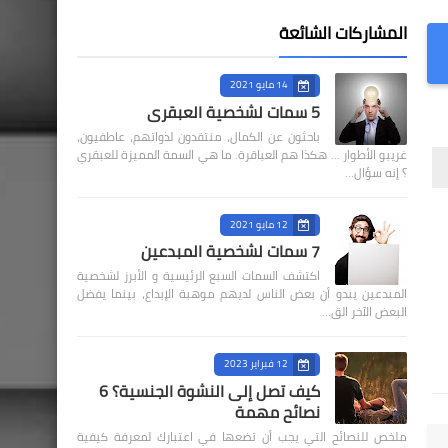
المشاركات الشائعة
14 مايو 2021
5 سمات لشخصية العبقري
باحثون عن الكمال، منتقدون لذواتهم، عاطفيون،
غريبو الأطوار ... هكذا هم العباقرة. ما هي السمة المميزة للعبقري
؟ إنه سؤال…
12 مايو 2021
7 سمات لشخصية المبدعين
اكتشف السمات السبع الرئيسية و الأبرز لشخصية
المبدعين يبدو أن بعض الناس لديهم موهبة الإبداع، بينما يفضل
البعض الآخر الق…
12 فبراير 2023
كيف تصل إلى النشوة الجنسية؟ 6
نصائح مهمة
ملخص للنصائح التي يجب أن تضعها في اعتبارك لمعرفة كيفية